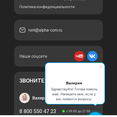
Политика конфиденциальности
rent@alpha-com.ru
Наши соцсети
ЗВОНИТЕ, МЫ НА СВЯЗИ
Валерия
Здравствуйте! Готова помочь
вам. Напишите мне, если у
Валерия
вас появятся вопросы.
8 800 550 47 23
с 09:00 до 21:00