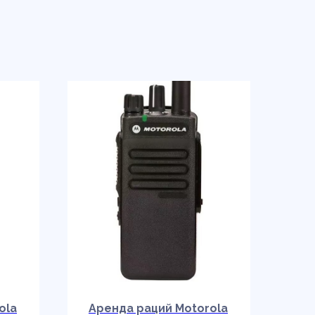
ola
Аренда раций Motorola