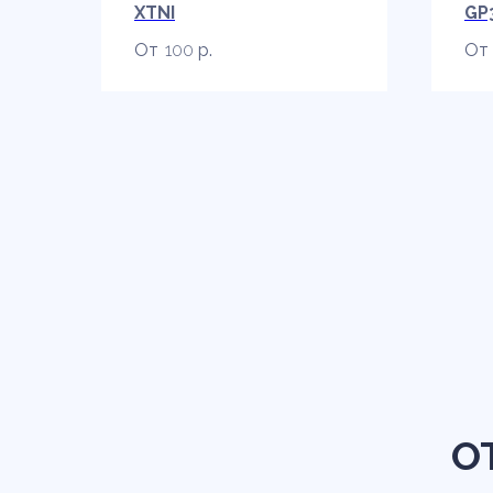
XTNI
GP
100
р.
О