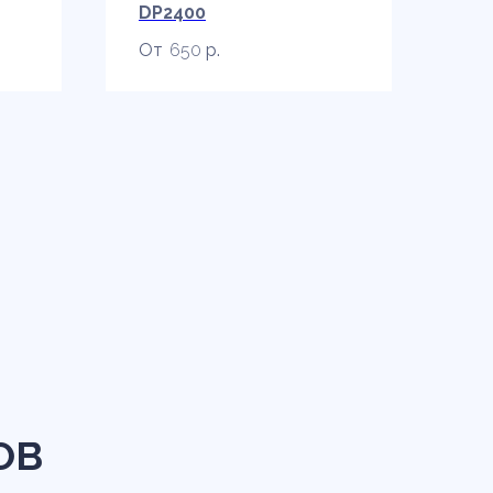
DP2400
650
р.
ОВ