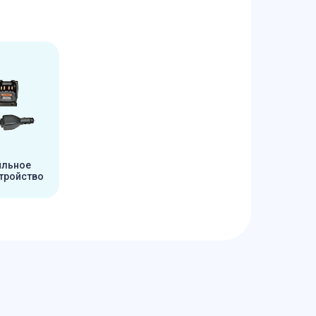
ильное
тройство