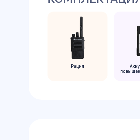
Рация
Акку
повышен